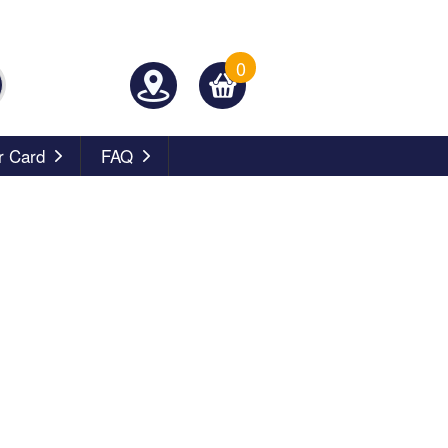
0
 Card
FAQ