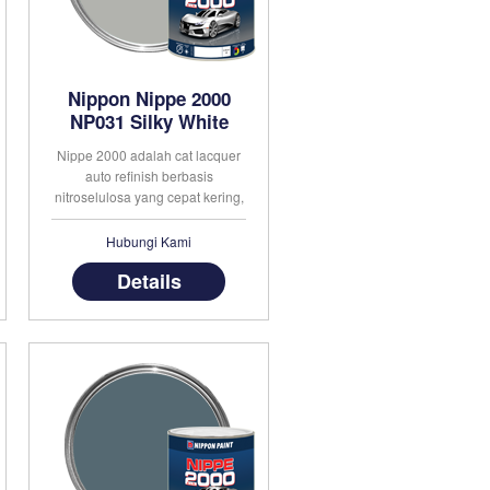
Nippon Nippe 2000
NP031 Silky White
Nippe 2000 adalah cat lacquer
auto refinish berbasis
nitroselulosa yang cepat kering,
daya kilap tinggi dan tersedia
dalam berbagai pilihan warna
Hubungi Kami
yang tahan lama. Cat ini juga
Details
memiliki daya lekat dan
ketahanan yang sangat baik
untuk diaplikasikan pada kayu
dan besi. Nip . . .