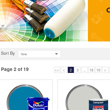
Sort By
New
Page 2 of 19
<<
<
2
3
...
18
19
>