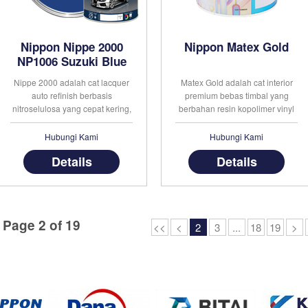
Nippon Nippe 2000
Nippon Matex Gold
NP1006 Suzuki Blue
Nippe 2000 adalah cat lacquer
Matex Gold adalah cat interior
auto refinish berbasis
premium bebas timbal yang
nitroselulosa yang cepat kering,
berbahan resin kopolimer vinyl
daya kilap tinggi dan tersedia
akrilik,dan diformulasikan
dalam berbagai pilihan warna
khusus sehingga menghasilkan
Hubungi Kami
Hubungi Kami
yang tahan lama. Cat ini juga
lapisan film yang sangat halus
Details
Details
memiliki daya lekat dan
dam matt.Matex Gold memiliki
ketahanan yang sangat baik
daya tutup lebih baik,warna
untuk diaplikasikan pada kayu
yang tahan lama serta
dan besi. Nip . . .
ketahanan yang s . . .
Page 2 of 19
<<
<
2
3
...
18
19
>