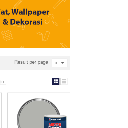
Result per page
9
>>