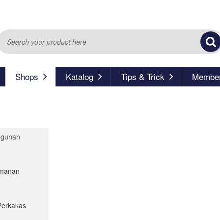
Shops
Katalog
Tips & Trick
Member
ngunan
eamanan
Perkakas