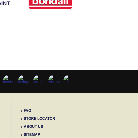
> FAQ
> STORE LOCATOR
> ABOUT US
> SITEMAP