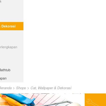
h
& Dekorasi
erlengkapan
Bathtub
kapan
Beranda
>
Shops
>
Cat, Wallpaper & Dekorasi