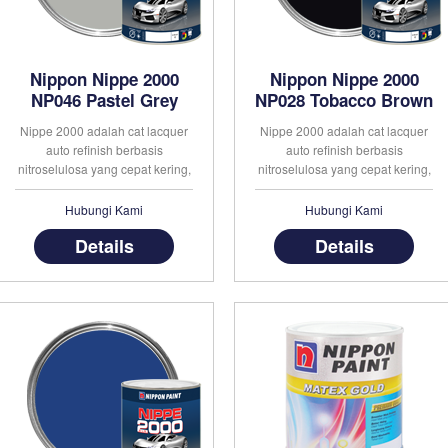
Nippon Nippe 2000
Nippon Nippe 2000
NP046 Pastel Grey
NP028 Tobacco Brown
Nippe 2000 adalah cat lacquer
Nippe 2000 adalah cat lacquer
auto refinish berbasis
auto refinish berbasis
nitroselulosa yang cepat kering,
nitroselulosa yang cepat kering,
daya kilap tinggi dan tersedia
daya kilap tinggi dan tersedia
dalam berbagai pilihan warna
dalam berbagai pilihan warna
Hubungi Kami
Hubungi Kami
yang tahan lama. Cat ini juga
yang tahan lama. Cat ini juga
Details
Details
memiliki daya lekat dan
memiliki daya lekat dan
ketahanan yang sangat baik
ketahanan yang sangat baik
untuk diaplikasikan pada kayu
untuk diaplikasikan pada kayu
dan besi. Nip . . .
dan besi. Nip . . .