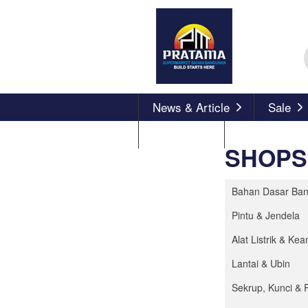
News & Article
Sale
About Us
SHOPS
Bahan Dasar Ba
Pintu & Jendela
Alat Listrik & K
Lantai & Ubin
Sekrup, Kunci & 