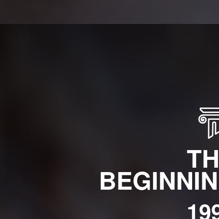
T
BEGINNI
19