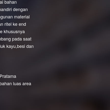
ai bahan
andiri dengan
ngunan material
n ritel ke end
te khususnya
embang pada saat
uk kayu,besi dan
 Pratama
ahan luas area