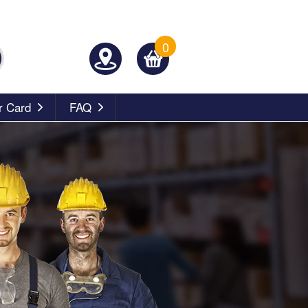
0
 Card
FAQ