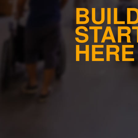
BUIL
STAR
HERE