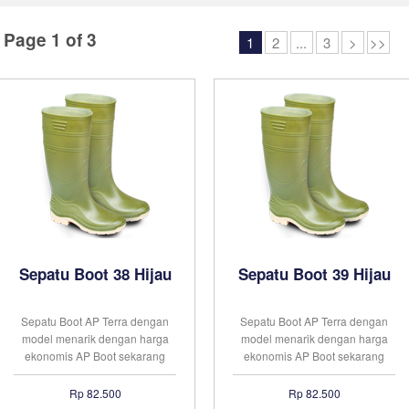
Page 1 of 3
1
2
...
3
>
>>
Sepatu Boot 38 Hijau
Sepatu Boot 39 Hijau
Sepatu Boot AP Terra dengan
Sepatu Boot AP Terra dengan
model menarik dengan harga
model menarik dengan harga
ekonomis AP Boot sekarang
ekonomis AP Boot sekarang
telah dikenal sebagai merek
telah dikenal sebagai merek
sepatu boots yang paling
sepatu boots yang paling
Rp 82.500
Rp 82.500
banyak digunakan di Indonesia.
banyak digunakan di Indonesia.