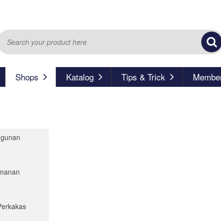
Shops
Katalog
Tips & Trick
Member
ngunan
eamanan
Perkakas