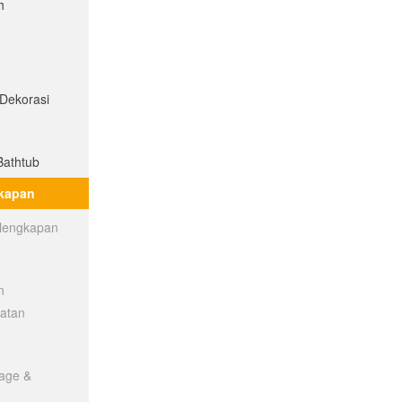
h
 Dekorasi
Bathtub
gkapan
rlengkapan
n
latan
rage &