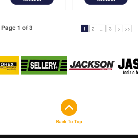
namun dengan harga yang
namun dengan harga yang
terjangkau di kelasnya.
terjangkau di kelasnya.
Produk ini hany . . .
Produk ini . . .
Page 1 of 3
1
2
...
3
>
>>
Back To Top