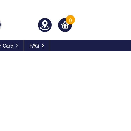
0
 Card
FAQ