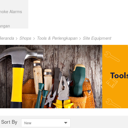
Smoke Alarms
angan
Beranda
>
Shops
>
Tools & Perlengkapan
>
Site Equipment
Sort By
New