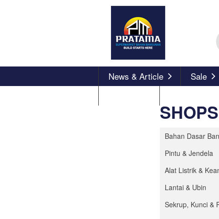
News & Article
Sale
About Us
SHOPS
Bahan Dasar Ba
Pintu & Jendela
Alat Listrik & K
Lantai & Ubin
Sekrup, Kunci & 