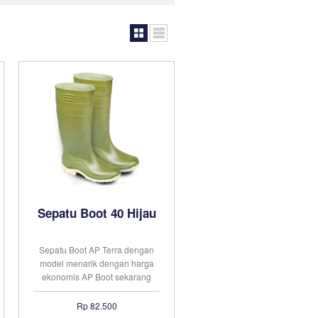
Sepatu Boot 40 Hijau
Sepatu Boot AP Terra dengan
model menarik dengan harga
ekonomis AP Boot sekarang
telah dikenal sebagai merek
sepatu boots yang paling
Rp 82.500
banyak digunakan di Indonesia.