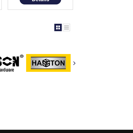
namun dengan harga yang
terjangkau di kelasnya.
Produk ini . . .