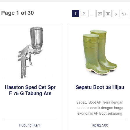
Page 1 of 30
1
2
...
29
30
>
>>
Hasston Sped Cet Spr
Sepatu Boot 38 Hijau
F 75 G Tabung Ats
3790-075
Sepatu Boot AP Terra dengan
model menarik dengan harga
ekonomis AP Boot sekarang
telah dikenal sebagai merek
sepatu boots yang paling
Hubungi Kami
Rp 82.500
banyak digunakan di Indonesia.