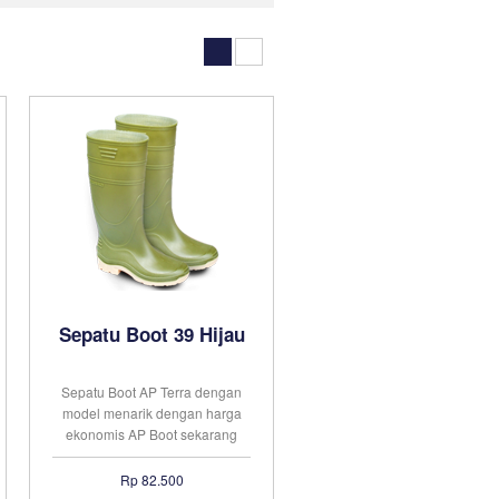
Sepatu Boot 39 Hijau
Sepatu Boot AP Terra dengan
model menarik dengan harga
ekonomis AP Boot sekarang
telah dikenal sebagai merek
sepatu boots yang paling
Rp 82.500
banyak digunakan di Indonesia.