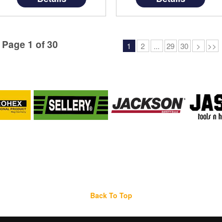
namun dengan harga yang
namun dengan harga yang
terjangkau di kelasnya.
terjangkau di kelasnya.
Produk ini . . .
Produk ini hany . . .
Page 1 of 30
1
2
...
29
30
>
>>
Back To Top