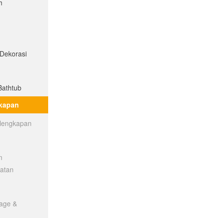
h
 Dekorasi
Bathtub
gkapan
rlengkapan
n
latan
rage &