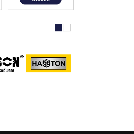
namun dengan harga yang
terjangkau di kelasnya.
Produk ini . . .