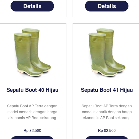
Details
Details
Tersedia berbagai jenis sepatu
boots sesuai dengan kebutuhan
masyarakat yang sudah sangat .
. .
Sepatu Boot 40 Hijau
Sepatu Boot 41 Hijau
Sepatu Boot AP Terra dengan
Sepatu Boot AP Terra dengan
model menarik dengan harga
model menarik dengan harga
ekonomis AP Boot sekarang
ekonomis AP Boot sekarang
telah dikenal sebagai merek
telah dikenal sebagai merek
sepatu boots yang paling
sepatu boots yang paling
Rp 82.500
Rp 82.500
banyak digunakan di Indonesia.
banyak digunakan di Indonesia.