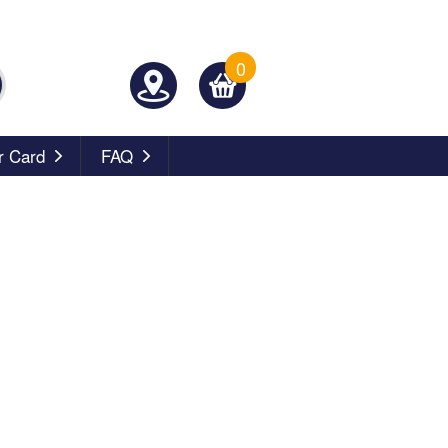
0
 Card
FAQ