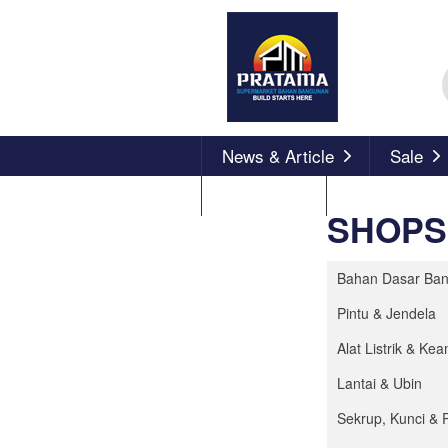
News & Article
Sale
About Us
SHOPS
Bahan Dasar Ba
Pintu & Jendela
Alat Listrik & K
Lantai & Ubin
Sekrup, Kunci & 