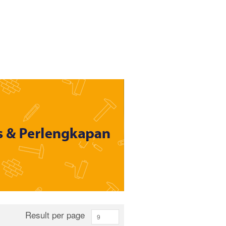
Result per page
9