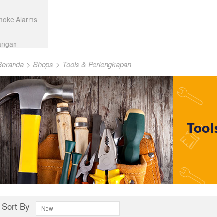
Smoke Alarms
angan
Beranda
>
Shops
>
Tools & Perlengkapan
Sort By
New