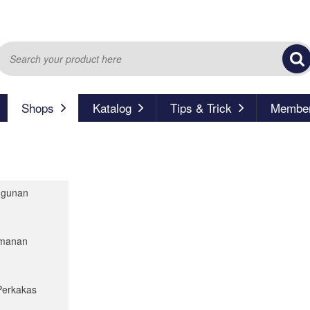
Shops
Katalog
Tips & Trick
Member
ngunan
eamanan
Perkakas