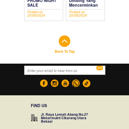
PROMO NIGHT
Dinding Yang
SALE
Mencerminkan
Kepribadian
Posted on
Posted on
Kamu
25/09/2024
25/09/2024
Back To Top
FIND US
Jl. Raya Lemah Abang No.27
Mekarmukti Cikarang Utara
Bekasi