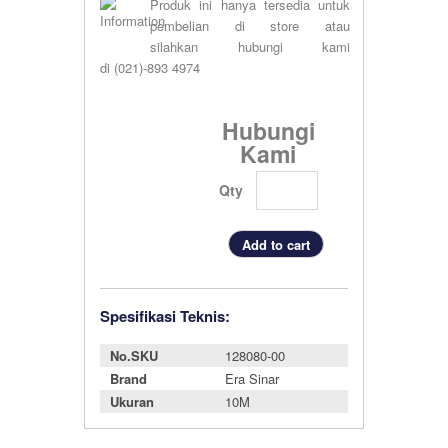
Produk ini hanya tersedia untuk
pembelian di store atau
silahkan hubungi kami
di (021)-893 4974
Hubungi
Kami
Qty
Spesifikasi Teknis:
No.SKU
128080-00
Brand
Era Sinar
Ukuran
10M