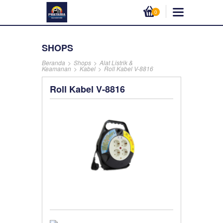
0
SHOPS
Beranda
>
Shops
>
Alat Listrik &
Keamanan
>
Kabel
>
Roll Kabel V-8816
Roll Kabel V-8816