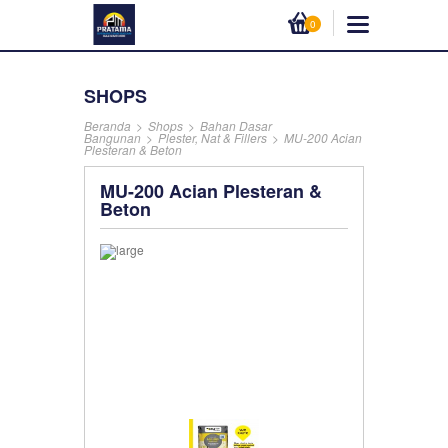
0
SHOPS
Beranda
>
Shops
>
Bahan Dasar
Bangunan
>
Plester, Nat & Fillers
>
MU-200 Acian
Plesteran & Beton
MU-200 Acian Plesteran &
Beton