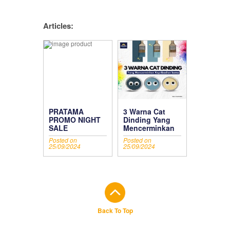
Articles:
PRATAMA
3 Warna Cat
PROMO NIGHT
Dinding Yang
SALE
Mencerminkan
Kepribadian
Posted on
Posted on
Kamu
25/09/2024
25/09/2024
Back To Top