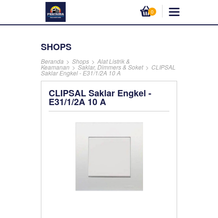
0
SHOPS
Beranda
>
Shops
>
Alat Listrik &
Keamanan
>
Saklar, Dimmers & Soket
>
CLIPSAL
Saklar Engkel - E31/1/2A 10 A
CLIPSAL Saklar Engkel -
E31/1/2A 10 A