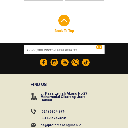
Back To Top
FIND US
Jl. Raya Lemah Abang No.27
Mekarmukti Cikarang Utara
Bekasi
(021) 8934 974
0814-0194-8281
cs@pratamabangunan.id