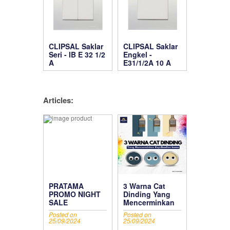
CLIPSAL Saklar
CLIPSAL Saklar
Seri - IB E 32 1/2
Engkel -
A
E31/1/2A 10 A
Articles:
PRATAMA
3 Warna Cat
PROMO NIGHT
Dinding Yang
SALE
Mencerminkan
Kepribadian
Posted on
Posted on
Kamu
25/09/2024
25/09/2024