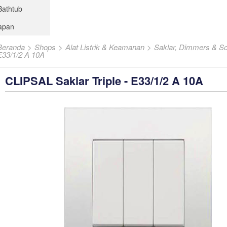
Bathtub
kapan
Beranda
>
Shops
>
Alat Listrik & Keamanan
>
Saklar, Dimmers & So
E33/1/2 A 10A
CLIPSAL Saklar Triple - E33/1/2 A 10A