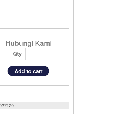
Hubungi Kami
Qty
037120