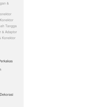
ngan &
Konektor
 Konektor
mah Tangga
r & Adaptor
 & Konektor
Perkakas
h
 Dekorasi