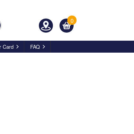
0
 Card
FAQ