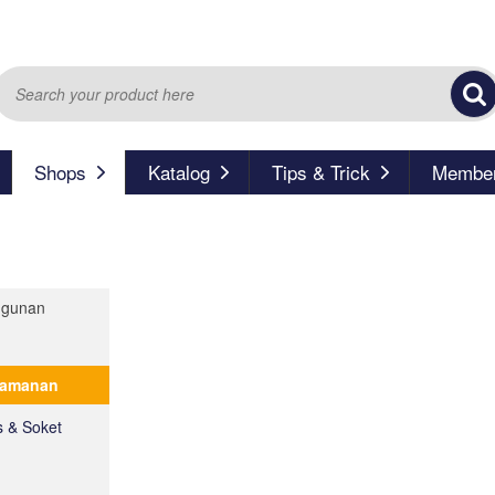
Shops
Katalog
Tips & Trick
Member
ngunan
Keamanan
s & Soket